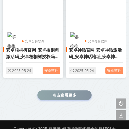
安卓分身软件
安卓分身软件
安卓梧桐树官网_安卓梧桐树
安卓神话官网_安卓神话激活
安卓微信多开分身
安卓微信多开分身
激活码_安卓梧桐树授权码优
码_安卓神话地址_安卓神话
秀服务商
微信多开
安卓软件
安卓软件
2025-05-24
2025-05-24
点击查看更多
群推推
Copyright
2025
健康绿色营销安全运行
3506
天