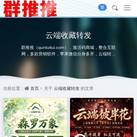
繁
云端收藏转发
群推推（quntuitui.com），激活码商城，整合互联
网，多款营销软件，苹果微信分身多开，云端转发
软件，云端秒抢软件，苹果UDID定制服务，本着绿
色营销，健康营销的初衷，为用户提供一个安全便
捷高效的营销工具，打造一站式展示，选品，购
卡，无忧售后，全系自助的软件平台，承诺不满意
就换款，我承诺-我做到
首页
云端收藏转发
当前位置：
关于
的文章