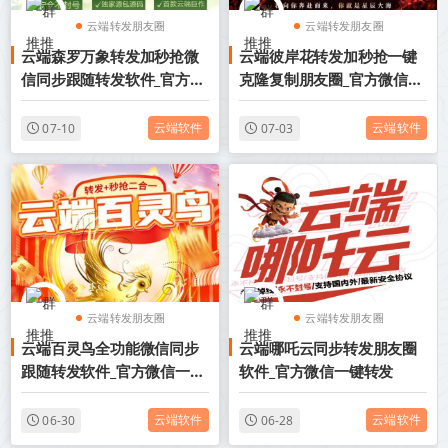
云端转发朋友圈
云端转发朋友圈
云端森罗万象转发加秒抢微
云端彼岸花转发加秒抢一键
云端收藏转发
云端收藏转发
信同步跟随转发软件_官方微
克隆复制朋友圈_官方微信一
信一键转发
键转发
云端软件
云端软件
07-10
07-03
云端转发朋友圈
云端转发朋友圈
云端百灵鸟全功能微信同步
云端哪吒云同步转发朋友圈
云端收藏转发
云端收藏转发
跟随转发软件_官方微信一键
软件_官方微信一键转发
转发
云端软件
云端软件
06-30
06-28