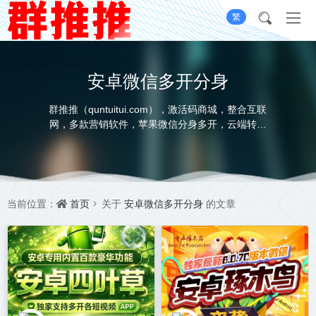
繁
安卓微信多开分身
群推推（quntuitui.com），激活码商城，整合互联
网，多款营销软件，苹果微信分身多开，云端转发
软件，云端秒抢软件，苹果UDID定制服务，本着绿
色营销，健康营销的初衷，为用户提供一个安全便
捷高效的营销工具，打造一站式展示，选品，购
卡，无忧售后，全系自助的软件平台，承诺不满意
就换款，我承诺-我做到
首页
安卓微信多开分身
当前位置：
关于
的文章