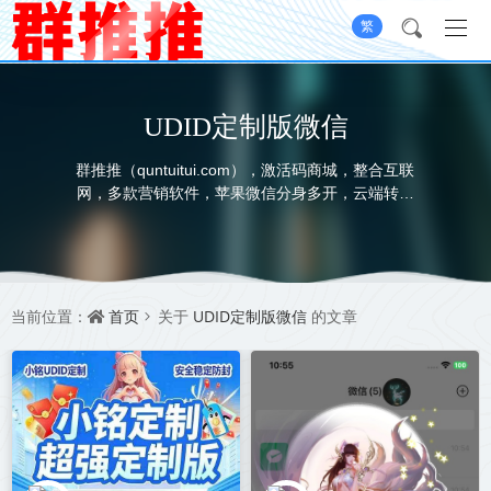
繁
UDID定制版微信
群推推（quntuitui.com），激活码商城，整合互联
网，多款营销软件，苹果微信分身多开，云端转发
软件，云端秒抢软件，苹果UDID定制服务，本着绿
色营销，健康营销的初衷，为用户提供一个安全便
捷高效的营销工具，打造一站式展示，选品，购
卡，无忧售后，全系自助的软件平台，承诺不满意
就换款，我承诺-我做到
首页
UDID定制版微信
当前位置：
关于
的文章