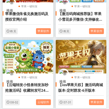
苹果一键转发
苹果一键转发
苹果微信朱雀兑换激活码及
【激活码商城推荐版】苹果
苹果TF微信多开
苹果TF微信多开
授权官网介绍
小雪花多开微信-支持修改文
字修改内容
苹果软件
苹果软件
昨天
昨天
苹果一键转发
苹果一键转发
【云端转发小怪兽转发加秒
【ios苹果天权】激活码商城
苹果TF微信多开
苹果TF微信多开
抢激活码】收藏转发可24小
版本-定时群发-6开版本
时自动收款《云端转发小怪
兽转发加秒抢转发语音》
云端软件
苹果软件
08-02
07-31