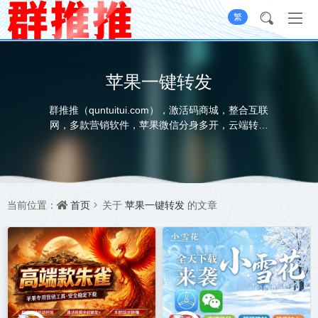
繁
苹果一键转发
群推推（quntuitui.com），激活码商城，整合互联
网，多款营销软件，苹果微信分身多开，云端转发
软件，云端秒抢软件，苹果UDID定制服务，本着绿
色营销，健康营销的初衷，为用户提供一个安全便
捷高效的营销工具，打造一站式展示，选品，购
卡，无忧售后，全系自助的软件平台，承诺不满意
就换款，我承诺-我做到
首页
苹果一键转发
当前位置：
关于
的文章