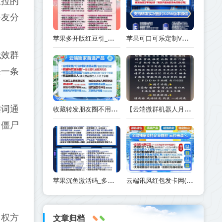
主拉的
好友分
苹果多开版红豆引_苹果26系统兼容性极好-激活码商城版本震撼来袭
苹果可口可乐定制V证书掉签致微信分身闪退？聊天记录会消失吗？手把手教你避坑指南
无效群
条一条
键词通
收藏转发朋友圈不用愁，幕晚云云端软件官微操作一键登录
【云端微群机器人月光群聊机器人】正版激活码授权月卡季卡年卡
除僵尸
苹果沉鱼激活码_多开分身微信软件如何使用_苹果沉鱼功能有哪些
云端讯风红包发卡网(云端抢红包卡密购买 )
授权方
文章归档