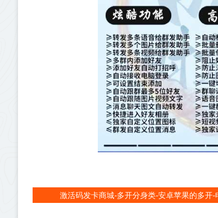
激活码发卡商城-多开分身类-安卓苹果的多开-