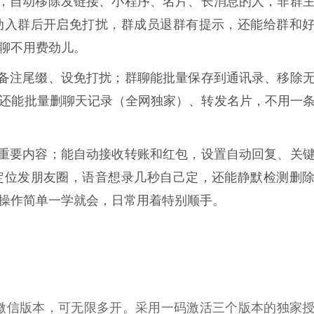
，自动移除发链接、小程序、名片、长消息的人，非群
动入群后开启免打扰，群成员退群有提示，还能给群和
聊不用费劲儿。
备注尾缀、设免打扰；群聊能批量保存到通讯录、移除
还能批量删聊天记录（全网独家）、转发名片，不用一
重要内容；能自动接收转账和红包，设置自动回复、关
定位发朋友圈，语音想录几秒自己定，还能静默检测删
操作简单一学就会，日常用着特别顺手。
.49微信版本，可无限多开。采用一码激活三个版本的独家