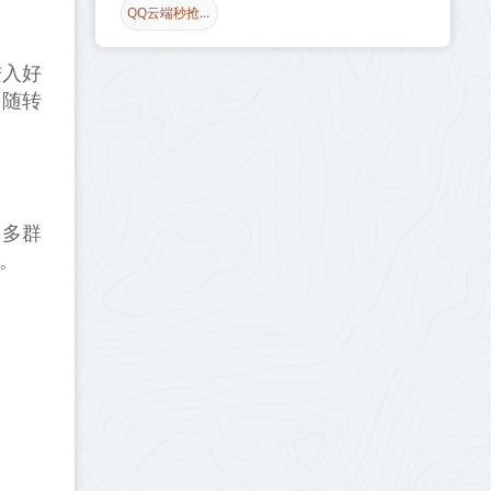
QQ云端秒抢红包
进入好
跟随转
、多群
。