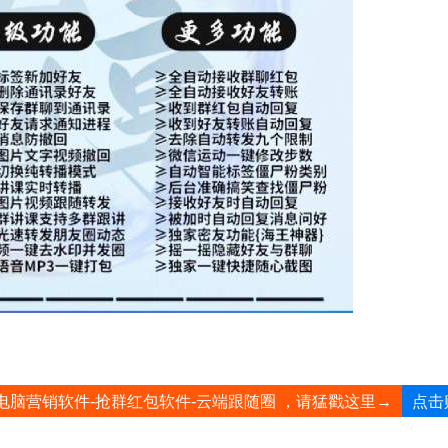
点击
电脑营销软件-抢群红包软件-云端跟随圈 ，请猛戳这里→