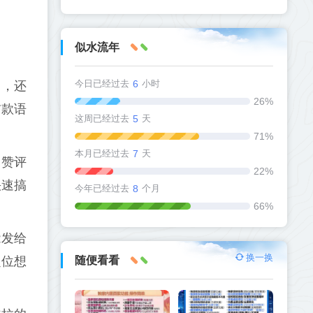
似水流年
今日已经过去
6
小时
山，还
26%
首款语
这周已经过去
5
天
71%
本月已经过去
7
天
点赞评
22%
快速搞
今年已经过去
8
个月
66%
能发给
换一换
定位想
随便看看