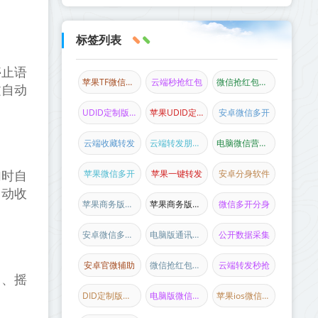
标签列表
停止语
苹果TF微信多开
云端秒抢红包
微信抢红包新品
文自动
UDID定制版微信
苹果UDID定制
安卓微信多开
云端收藏转发
云端转发朋友圈
电脑微信营销软件
苹果微信多开
苹果一键转发
安卓分身软件
加时自
自动收
苹果商务版微信
苹果商务版多开
微信多开分身
安卓微信多开分身
电脑版通讯录协议
公开数据采集
安卓官微辅助
微信抢红包软件
云端转发秒抢
）、摇
DID定制版微信
电脑版微信加人
苹果ios微信主题