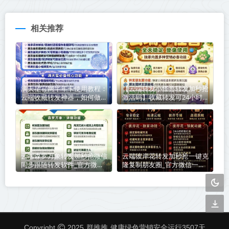
相关推荐
满天星官网半年卡使用教程：
【云端转发小怪兽转发加秒抢
云端收藏转发神器，如何做到
激活码】收藏转发可24小时
不封号
自动收款《云端转发小怪兽转
发加秒抢转发语音》
云端森罗万象转发加秒抢微信
云端彼岸花转发加秒抢一键克
同步跟随转发软件_官方微信
隆复制朋友圈_官方微信一键
一键转发
转发
群推推
Copyright
2025
健康绿色营销安全运行
3507
天