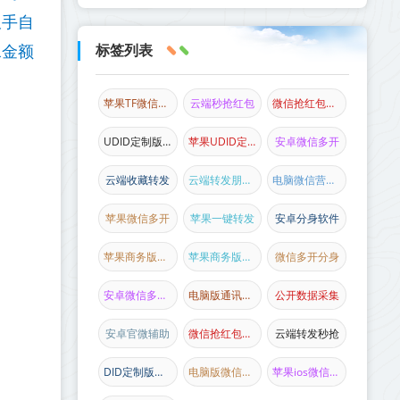
双手自
标签列表
水金额
苹果TF微信多开
云端秒抢红包
微信抢红包新品
UDID定制版微信
苹果UDID定制
安卓微信多开
云端收藏转发
云端转发朋友圈
电脑微信营销软件
苹果微信多开
苹果一键转发
安卓分身软件
苹果商务版微信
苹果商务版多开
微信多开分身
安卓微信多开分身
电脑版通讯录协议
公开数据采集
安卓官微辅助
微信抢红包软件
云端转发秒抢
DID定制版微信
电脑版微信加人
苹果ios微信主题