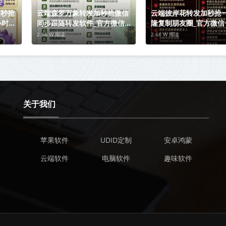
加秒抢
云端森罗万象转发加秒抢微信
云端彼岸花转发加秒抢
小时自
同步跟随转发软件_官方微信一
隆复制朋友圈_官方微信
兽转发
键转发
发
2.16 W 阅读
2.68 W 阅读
关于我们
苹果软件
UDID定制
安卓鸿蒙
云端软件
电脑软件
趣味软件