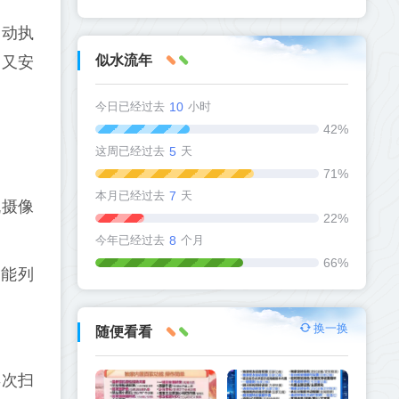
自动执
似水流年
捷又安
今日已经过去
10
小时
42%
这周已经过去
5
天
71%
本月已经过去
7
天
机摄像
22%
今年已经过去
8
个月
66%
功能列
换一换
随便看看
再次扫