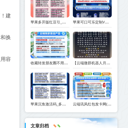
可！建
苹果多开版红豆引_苹果26系统兼容性极好-激活码商城版本震撼来袭
苹果可口可乐定制V证书掉签致微信分身闪退？聊天记录会消失吗？手把手教你避坑指南
群和换
使用容
收藏转发朋友圈不用愁，幕晚云云端软件官微操作一键登录
【云端微群机器人月光群聊机器人】正版激活码授权月卡季卡年卡
苹果沉鱼激活码_多开分身微信软件如何使用_苹果沉鱼功能有哪些
云端讯风红包发卡网(云端抢红包卡密购买 )
文章归档