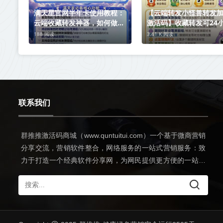
满天星官网半年卡使用教程：
【云端转发小怪兽转发
云端收藏转发神器，如何做到
激活码】收藏转发可24
不封号
动收款《云端转发小怪
188 阅读
3.41 K 阅读
加秒抢转发语音》
联系我们
群推推激活码商城（www.quntuitui.com）一个基于微商营销
分享交流，营销软件整合，网络服务的一站式营销服务：致
力于打造一个经典软件分享网，为网民提供更方便的一站式
网上冲浪服务。希望可以和朋友们一起学习交流！