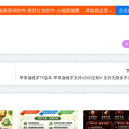
点击
电脑营销软件-抢群红包软件-云端跟随圈 ，请猛戳这里→