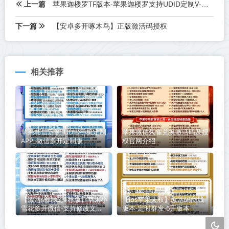
上一篇
苹果迦楼罗TF版本-苹果迦楼罗支持UDID定制V-支持无限多开实时消息
下一篇
【安卓多开啄木鸟】正版激活码授权
相关推荐
苹果韩信定制_UDID手机定制
苹果微信朱雀兑换激活码及授
APP_微信多开定制版
权官网介绍
【激活码商城推荐版】苹果小
【ios苹果天权】激活码商城
雪花多开微信-支持修改文字
版本-定时群发-6开版本
修改内容