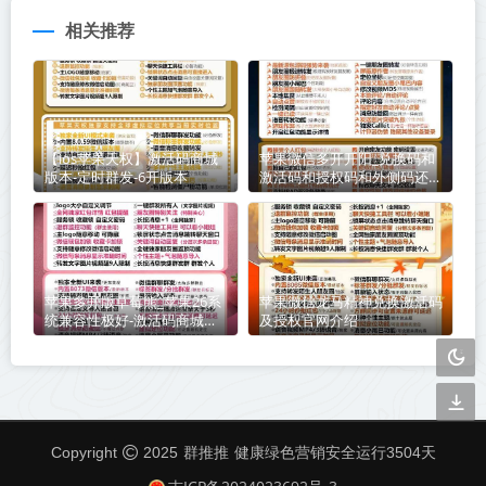
相关推荐
【ios苹果天权】激活码商城
苹果微信多开开阳_兑换码和
版本-定时群发-6开版本
激活码和授权码和外侧码还有
活动码如何分辨
苹果多开版草莓熊_苹果26系
苹果微信龙马精神兑换激活码
统兼容性极好-激活码商城版
及授权官网介绍
本震撼来袭
群推推
Copyright
2025
健康绿色营销安全运行
3504
天